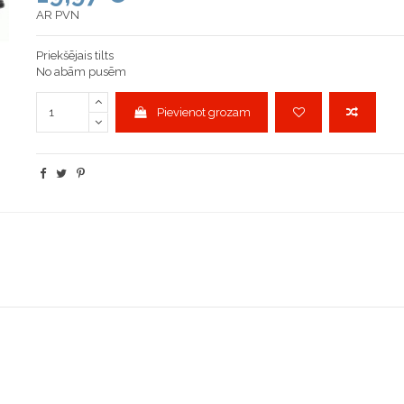
AR PVN
Priekšējais tilts
No abām pusēm
Pievienot grozam