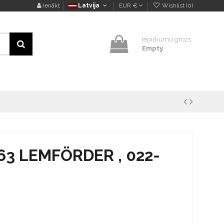
Ienākt
Latvija
EUR €
Wishlist (
0
)
Iepirkumu grozs:
Empty
1163 LEMFÖRDER , 022-