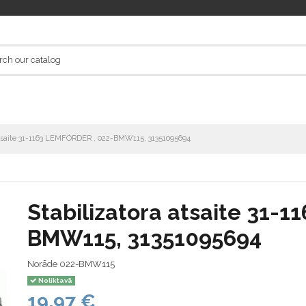
atsaite 31-1163 LEMFÖRDER , 022-BMW115, 31351095694
Stabilizatora atsaite 31-
BMW115, 31351095694
Norāde
022-BMW115
Noliktavā
19,97 €