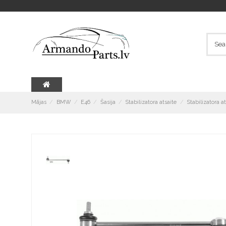
Mājas
BMW
E46
Šasija
Stabilizatora atsaite
Stabilizatora 