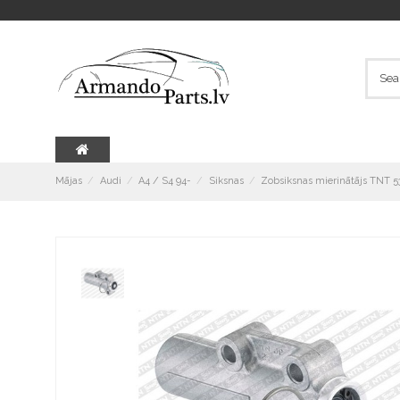
Mājas
Audi
A4 / S4 94-
Siksnas
Zobsiksnas mierinātājs TNT 5