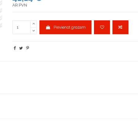
AR PVN
Pievienot grozam