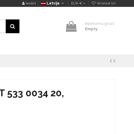
Ienākt
Latvija
EUR €
Wishlist (
0
)
Iepirkumu grozs:
Empty
T 533 0034 20,