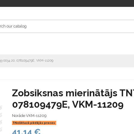
33 0034 20, 078109479E, VKM-11209
Zobsiksnas mierinātājs TN
078109479E, VKM-11209
Norāde
VKM-11209
Noliktavā pēdējās preces
41,14 €