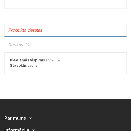
Produkta detaļas
Reviews
(0)
Pieejamās vispirms
1 Vienība
Stāvoklis
Jauns
Par mums
Informācija