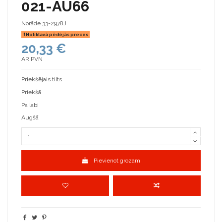
021-AU66
Norāde
33-2978J
Noliktavā pēdējās preces
20,33 €
AR PVN
Priekšējais tilts
Priekšā
Pa labi
Augšā
Pievienot grozam