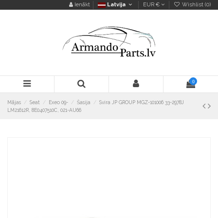
Ienākt
Latvija
EUR €
Wishlist (
0
)
0
Mājas
Seat
Exeo 09-
Šasija
Svira JP GROUP MGZ-101006 33-2978J
LM21612R, 8E0407510C, 021-AU66