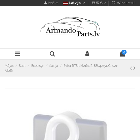
Ienākt
Latvija
EUR €
Wishlist (
0
)
0
Mājas
Seat
Exeo 09-
Šasija
Svira RTS LM21612R, 8E0407510C, 021-
AU66