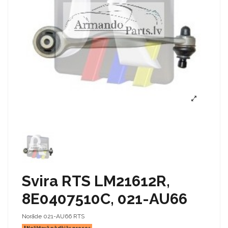
Svira RTS LM21612R,
8E0407510C, 021-AU66
Norāde
021-AU66 RTS
Noliktavā pēdējās preces