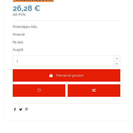
26,28 €
AR PVN
Priekšējais tilts
Priekšā
Pa labi
Augšā
Pievienot grozam