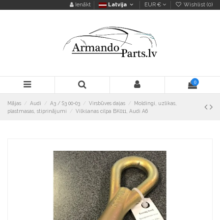
Ienākt
Latvija
EUR €
Wishlist (
0
)
0
Mājas
Audi
A3 / S3 00-03
Virsbūves daļas
Moldingi, uzlikas,
plastmasas, stiprinājumi
Vilkšanas cilpa BK011, Audi A6