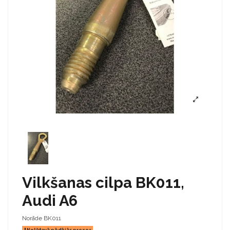
Vilkšanas cilpa BK011,
Audi A6
Norāde
BK011
Noliktavā pēdējās preces