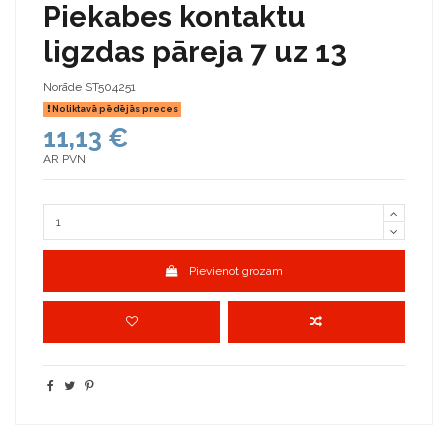
Piekabes kontaktu
ligzdas pāreja 7 uz 13
Norāde
ST504251
Noliktavā pēdējās preces
11,13 €
AR PVN
Pievienot grozam