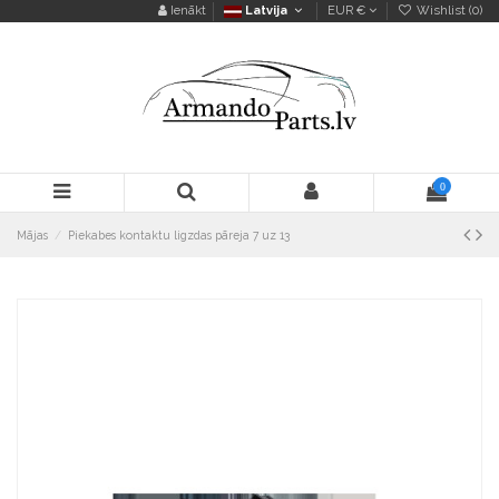
Ienākt
Latvija
EUR €
Wishlist (
0
)
0
Mājas
Piekabes kontaktu ligzdas pāreja 7 uz 13