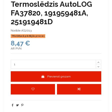
Termoslēdzis AutoLOG
FA37820, 191959481A,
251919481D
Norāde
AS2013
Noliktavā pēdējās preces
8,47 €
AR PVN
Pievienot grozam