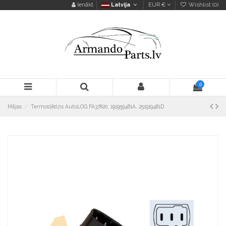
Ienākt
Latvija
EUR €
Wishlist (
0
)
0
Mājas
Termoslēdzis AutoLOG FA37820, 191959481A, 251919481D