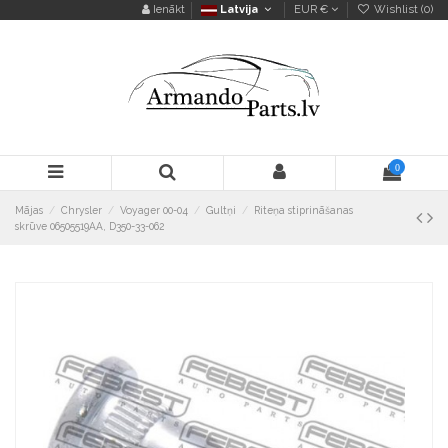
Ienākt
Latvija
EUR €
Wishlist (
0
)
0
Mājas
Chrysler
Voyager 00-04
Gultņi
Riteņa stiprināšanas
skrūve 06505519AA, D350-33-062