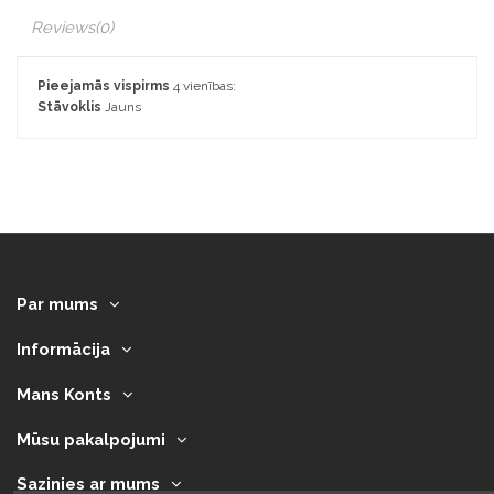
Reviews
(0)
Pieejamās vispirms
4 vienības:
Stāvoklis
Jauns
Par mums
Informācija
Mans Konts
Mūsu pakalpojumi
Sazinies ar mums