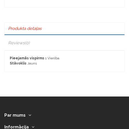
Produkta detaļas
Reviews
(0)
Pieejamās vispirms
1 Vienība
Stāvoklis
Jauns
Par mums
Informācija