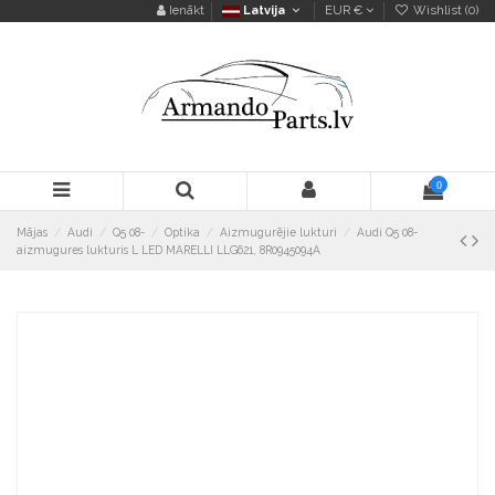
Ienākt
Latvija
EUR €
Wishlist (
0
)
0
Mājas
Audi
Q5 08-
Optika
Aizmugurējie lukturi
Audi Q5 08-
aizmugures lukturis L LED MARELLI LLG621, 8R0945094A