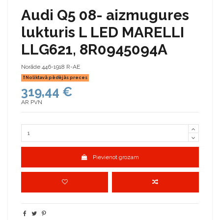
Audi Q5 08- aizmugures
lukturis L LED MARELLI
LLG621, 8R0945094A
Norāde
446-1918 R-AE
Noliktavā pēdējās preces
319,44 €
AR PVN
Pievienot grozam