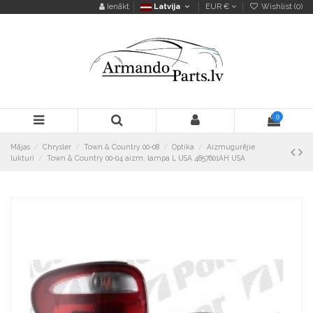
Ienākt
Latvija
EUR €
Wishlist (
0
)
0
Mājas
Chrysler
Town & Country 00-08
Optika
Aizmugurējie
lukturi
Town & Country 00-04 aizm. lampa L USA 4857601AH USA