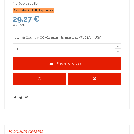
Norāde
242087
Noliktavā pēdējās preces
29,27 €
AR PVN
Town & Country 00-04 aizm. lampa L 4857601AH USA
Pievienot grozam
Produkta detaļas