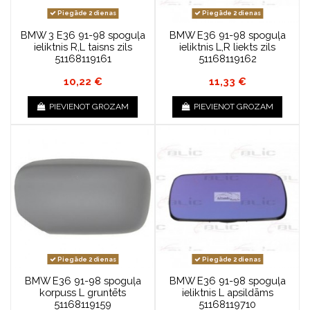
Piegāde 2 dienas
Piegāde 2 dienas
BMW 3 E36 91-98 spoguļa
BMW E36 91-98 spoguļa
ieliktnis R,L taisns zils
ieliktnis L,R liekts zils
51168119161
51168119162
10,22 €
11,33 €
PIEVIENOT GROZAM
PIEVIENOT GROZAM
Piegāde 2 dienas
Piegāde 2 dienas
BMW E36 91-98 spoguļa
BMW E36 91-98 spoguļa
korpuss L gruntēts
ieliktnis L apsildāms
51168119159
51168119710