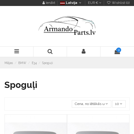
Ienākt
Latvija
EUR €
Wishlist (
0
)
0
Mājas
BMW
E34
Spoguļi
Spoguļi
Cena, no lētākās uz dārgāko
10