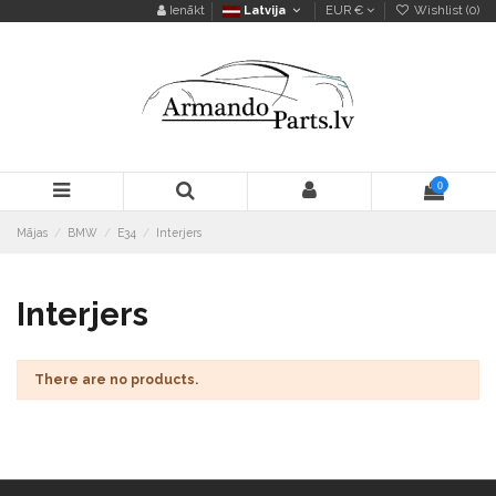
Ienākt
Latvija
EUR €
Wishlist (
0
)
0
Mājas
BMW
E34
Interjers
Interjers
There are no products.