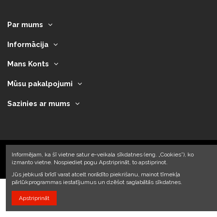
Par mums
Informācija
Mans Konts
Mūsu pakalpojumi
Sazinies ar mums
Informējam, ka šī vietne satur e-veikala sīkdatnes (eng. „Cookies”), ko
izmanto vietne. Nospiediet pogu Apstriprināt, to apstiprinot.
2023 © Armando Auto SIA
Jūs jebkurā brīdī varat atcelt norādīto piekrišanu, mainot tīmekļa
pārlūkprogrammas iestatījumus un dzēšot saglabātās sīkdatnes.
Apstriprināt