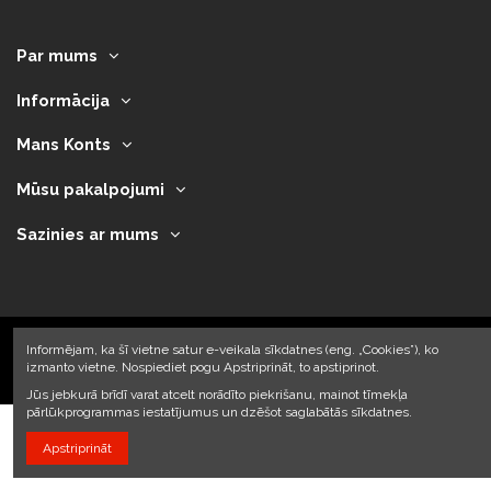
Par mums
Informācija
Mans Konts
Mūsu pakalpojumi
Sazinies ar mums
Informējam, ka šī vietne satur e-veikala sīkdatnes (eng. „Cookies”), ko
izmanto vietne. Nospiediet pogu Apstriprināt, to apstiprinot.
2023 © Armando Auto SIA
Jūs jebkurā brīdī varat atcelt norādīto piekrišanu, mainot tīmekļa
pārlūkprogrammas iestatījumus un dzēšot saglabātās sīkdatnes.
Apstriprināt