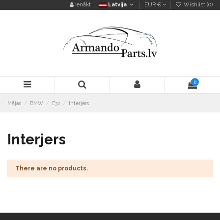
Ienākt
Latvija
EUR €
Wishlist (
0
)
0
Mājas
BMW
E32
Interjers
Interjers
There are no products.