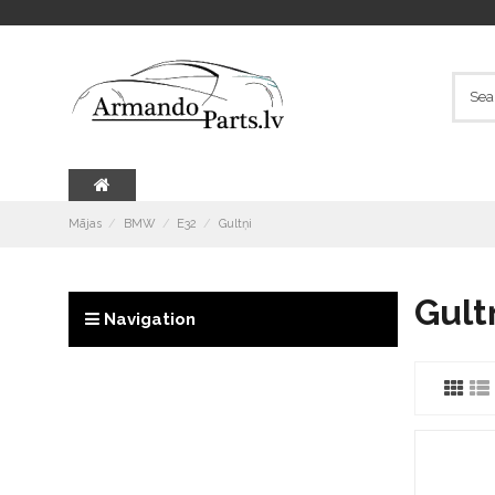
Mājas
BMW
E32
Gultņi
Gult
Navigation