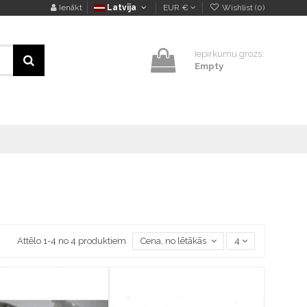
Ienākt
Latvija
EUR €
Wishlist (
0
)
Iepirkumu grozs:
Empty
Attēlo 1-4 no 4 produktiem
Cena, no lētākās uz dārgāko
4