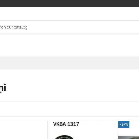
ņi
-15%