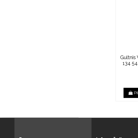
Gultnis
134 54
P