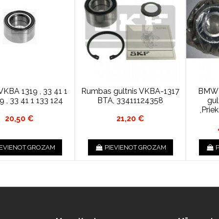
 VKBA 1319 , 33 41 1
Rumbas gultnis VKBA-1317
BMW 
9 , 33 41 1 133 124
BTA, 33411124358
gu
,Prie
20,50 €
21,20 €
IEVIENOT GROZAM
PIEVIENOT GROZAM