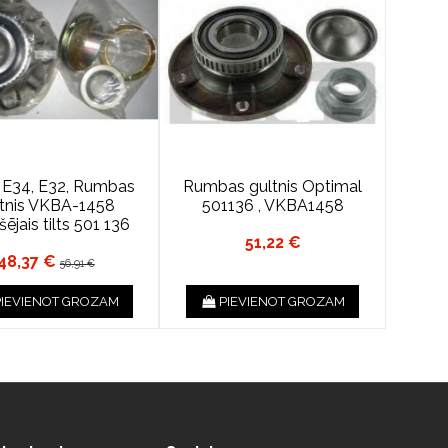
E34, E32, Rumbas
Rumbas gultnis Optimal
ltnis VKBA-1458
501136 , VKBA1458
kšējais tilts 501 136
51,22 €
48,37 €
56,91 €
PIEVIENOT GROZAM
PIEVIENOT GROZAM