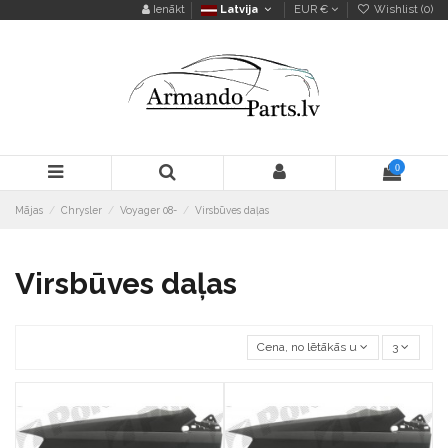
Ienākt
Latvija
EUR €
Wishlist (
0
)
0
Mājas
Chrysler
Voyager 08-
Virsbūves daļas
Virsbūves daļas
Cena, no lētākās uz dārgāko
3