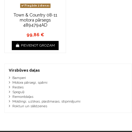
Piegāde 2 dienas
Town & Country 08-11
motora pārsegs
4894794AD
99,86 €
PIEVIENOT GROZAM
Virsbūves daļas
Bamperi
Motora pārsegi, spārni
Restes
Spoguļi
Remontdaļas
Moldingi, uzlikas, plastmasas, stiprinājumi
Rokturi un slēdzenes