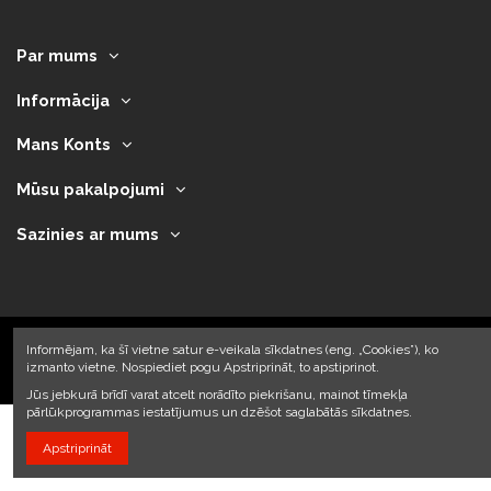
Par mums
Informācija
Mans Konts
Mūsu pakalpojumi
Sazinies ar mums
Informējam, ka šī vietne satur e-veikala sīkdatnes (eng. „Cookies”), ko
izmanto vietne. Nospiediet pogu Apstriprināt, to apstiprinot.
2023 © Armando Auto SIA
Jūs jebkurā brīdī varat atcelt norādīto piekrišanu, mainot tīmekļa
pārlūkprogrammas iestatījumus un dzēšot saglabātās sīkdatnes.
Apstriprināt