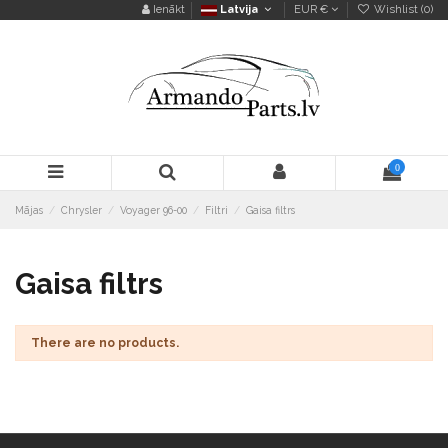
Ienākt
Latvija
EUR €
Wishlist (
0
)
0
Mājas
Chrysler
Voyager 96-00
Filtri
Gaisa filtrs
Gaisa filtrs
There are no products.