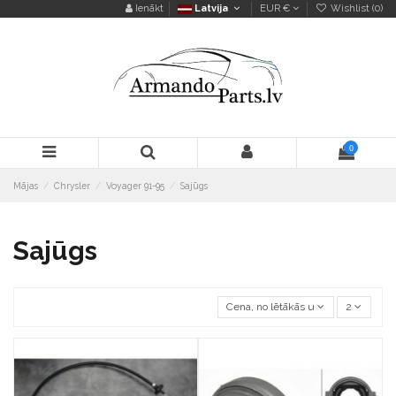
Ienākt
Latvija
EUR €
Wishlist (
0
)
0
Mājas
Chrysler
Voyager 91-95
Sajūgs
Sajūgs
Cena, no lētākās uz dārgāko
2