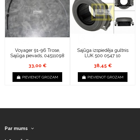
Voyager 91-96 Trose,
Sajūga izspiedēja gultnis
Sajūga pievads, 04511098
LUK 500 0547 10
33,00 €
38,45 €
PIEVIENOT GROZAM
PIEVIENOT GROZAM
Par mums