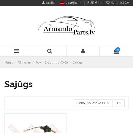
Ienākt
Latvija
EUR €
Wishlist (
0
)
0
Mājas
Chrysler
Town & Country 96-00
Sajūgs
Sajūgs
Cena, no lētākās uz dārgāko
1