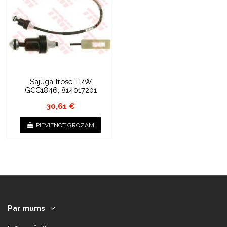
Sajūga trose TRW
GCC1846, 814017201
30,61 €
PIEVIENOT GROZAM
Par mums