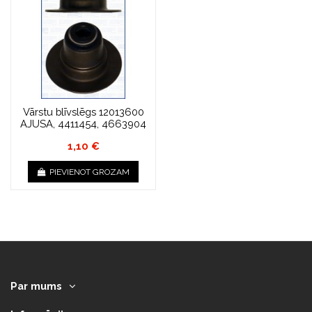
Vārstu blīvslēgs 12013600
AJUSA, 4411454, 4663904
1,10 €
PIEVIENOT GROZAM
Par mums