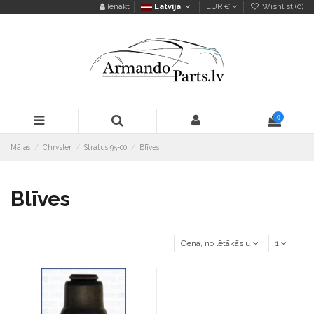
Ienākt
Latvija
EUR €
Wishlist (
0
)
0
Mājas
Chrysler
Stratus 95-00
Blīves
Blīves
Cena, no lētākās uz dārgāko
1