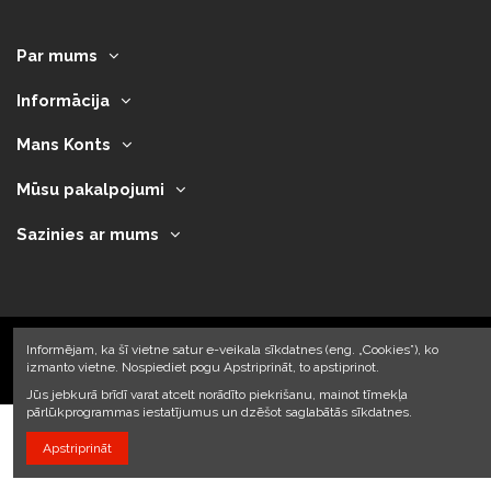
Par mums
Informācija
Mans Konts
Mūsu pakalpojumi
Sazinies ar mums
Informējam, ka šī vietne satur e-veikala sīkdatnes (eng. „Cookies”), ko
izmanto vietne. Nospiediet pogu Apstriprināt, to apstiprinot.
2023 © Armando Auto SIA
Jūs jebkurā brīdī varat atcelt norādīto piekrišanu, mainot tīmekļa
pārlūkprogrammas iestatījumus un dzēšot saglabātās sīkdatnes.
Apstriprināt