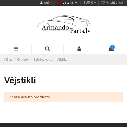
Ienākt
Latvija
EUR €
Wishlist (
0
)
0
Mājas
Chrysler
Sebring 07-11
Vējstikli
Vējstikli
There are no products.