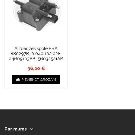
Aizdedzes spole ERA
880297B, 0 040 102 028,
04609103AB, 56032521AB
36,20 €
PIEVIENOT GROZAM
Par mums