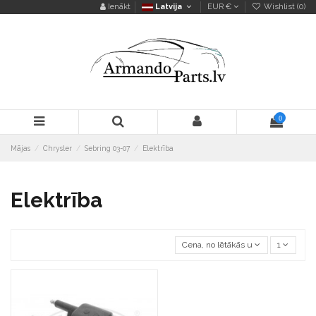
Ienākt
Latvija
EUR €
Wishlist (
0
)
0
Mājas
Chrysler
Sebring 03-07
Elektrība
Elektrība
Cena, no lētākās uz dārgāko
1