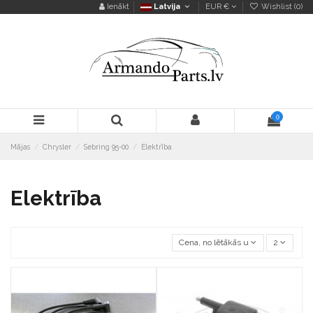
Ienākt
Latvija
EUR €
Wishlist (
0
)
0
Mājas
Chrysler
Sebring 95-00
Elektrība
Elektrība
Cena, no lētākās uz dārgāko
2