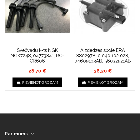
Svečvadu k-ts NGK
Aizdedzes spole ERA
NGK7248, 04773841, RC-
880297B, 0 040 102 028,
CR606
04609103AB, 56032521AB
28,70 €
36,20 €
PIEVIENOT GROZAM
PIEVIENOT GROZAM
Par mums