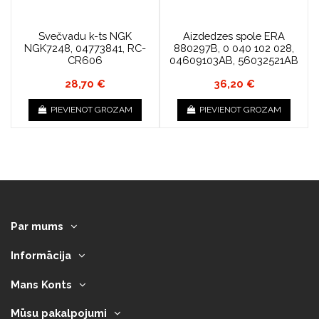
Svečvadu k-ts NGK
Aizdedzes spole ERA
NGK7248, 04773841, RC-
880297B, 0 040 102 028,
CR606
04609103AB, 56032521AB
28,70 €
36,20 €
PIEVIENOT GROZAM
PIEVIENOT GROZAM
Par mums
Informācija
Mans Konts
Mūsu pakalpojumi