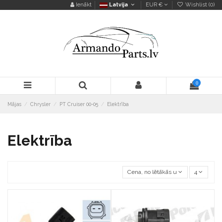
Ienākt
Latvija
EUR €
Wishlist (
0
)
0
Mājas
Chrysler
PT Cruiser 00-05
Elektrība
Elektrība
Cena, no lētākās uz dārgāko
4