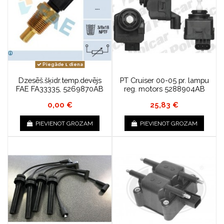
Piegāde 1 diena
Dzesēš.šķidr.temp.devējs
PT Cruiser 00-05 pr. lampu
FAE FA33335, 5269870AB
reg. motors 5288904AB
0,00 €
25,83 €
PIEVIENOT GROZAM
PIEVIENOT GROZAM