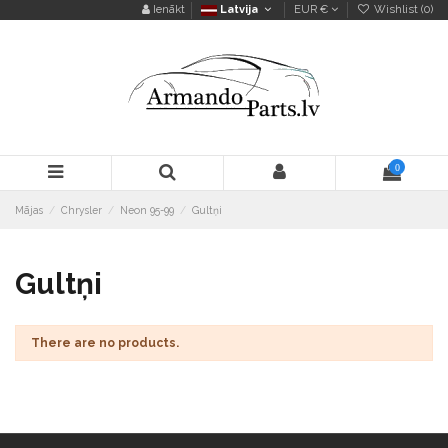
Ienākt
Latvija
EUR €
Wishlist (
0
)
0
Mājas
Chrysler
Neon 95-99
Gultņi
Gultņi
There are no products.