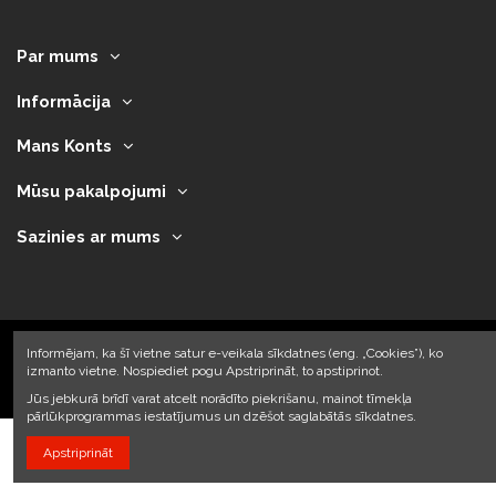
Par mums
Informācija
Mans Konts
Mūsu pakalpojumi
Sazinies ar mums
Informējam, ka šī vietne satur e-veikala sīkdatnes (eng. „Cookies”), ko
izmanto vietne. Nospiediet pogu Apstriprināt, to apstiprinot.
2023 © Armando Auto SIA
Jūs jebkurā brīdī varat atcelt norādīto piekrišanu, mainot tīmekļa
pārlūkprogrammas iestatījumus un dzēšot saglabātās sīkdatnes.
Apstriprināt