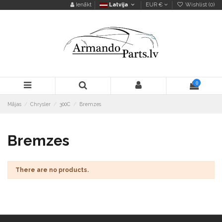
Ienākt
Latvija
EUR €
Wishlist (
0
)
0
Mājas
Chrysler
300C
Bremzes
Bremzes
There are no products.