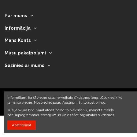
Par mums
Informācija
Mans Konts
Mūsu pakalpojumi
Sazinies ar mums
Informējam, ka šī vietne satur e-veikala sīkdatnes (eng. „Cookies”), ko
izmanto vietne. Nospiediet pogu Apstriprināt, to apstiprinot.
2023 © Armando Auto SIA
Jūs jebkurā brīdī varat atcelt norādīto piekrišanu, mainot tīmekļa
pārlūkprogrammas iestatījumus un dzēšot saglabātās sīkdatnes.
Apstriprināt