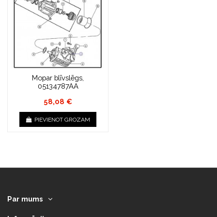
Mopar blīvslēgs,
05134787AA
58,08 €
PIEVIENOT GROZAM
Par mums