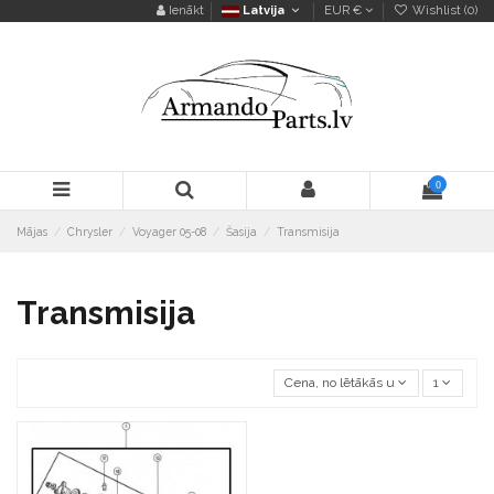
Ienākt
Latvija
EUR €
Wishlist (
0
)
0
Mājas
Chrysler
Voyager 05-08
Šasija
Transmisija
Transmisija
Cena, no lētākās uz dārgāko
1