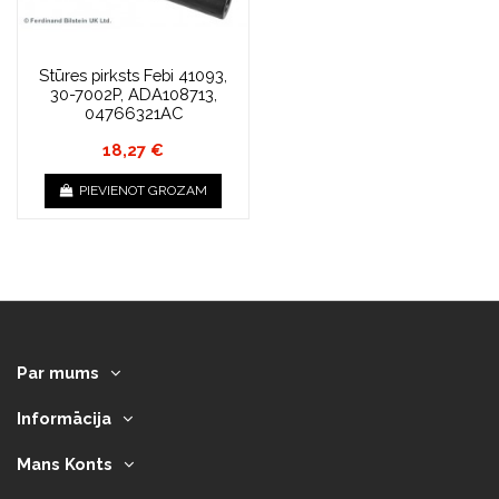
Stūres pirksts Febi 41093,
30-7002P, ADA108713,
04766321AC
18,27 €
PIEVIENOT GROZAM
Par mums
Informācija
Mans Konts