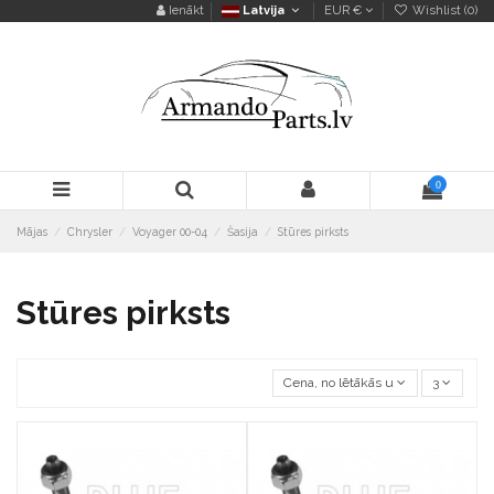
Ienākt
Latvija
EUR €
Wishlist (
0
)
0
Mājas
Chrysler
Voyager 00-04
Šasija
Stūres pirksts
Stūres pirksts
Cena, no lētākās uz dārgāko
3