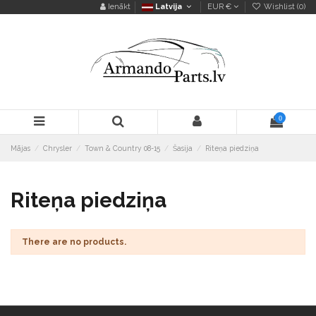
Ienākt
Latvija
EUR €
Wishlist (
0
)
0
Mājas
Chrysler
Town & Country 08-15
Šasija
Riteņa piedziņa
Riteņa piedziņa
There are no products.