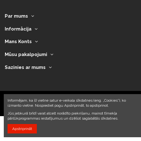
Par mums
Informācija
Mans Konts
Mūsu pakalpojumi
Sazinies ar mums
Informējam, ka šī vietne satur e-veikala sīkdatnes (eng. „Cookies”), ko
izmanto vietne. Nospiediet pogu Apstriprināt, to apstiprinot.
2023 © Armando Auto SIA
Jūs jebkurā brīdī varat atcelt norādīto piekrišanu, mainot tīmekļa
pārlūkprogrammas iestatījumus un dzēšot saglabātās sīkdatnes.
Apstriprināt