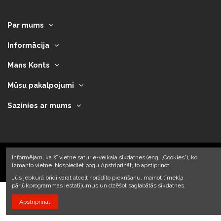
Par mums
Informācija
Mans Konts
Mūsu pakalpojumi
Sazinies ar mums
Informējam, ka šī vietne satur e-veikala sīkdatnes (eng. „Cookies”), ko
izmanto vietne. Nospiediet pogu Apstriprināt, to apstiprinot.
2023 © Armando Auto SIA
Jūs jebkurā brīdī varat atcelt norādīto piekrišanu, mainot tīmekļa
pārlūkprogrammas iestatījumus un dzēšot saglabātās sīkdatnes.
Apstriprināt