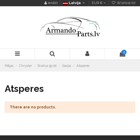
Ienākt
Latvija
EUR €
Wishlist (
0
)
0
Mājas
Chrysler
Stratus 95-00
Šasija
Atsperes
Atsperes
There are no products.