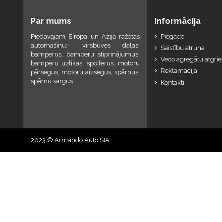
Par mums
Informācija
Piedāvājam Eiropā un Azijā ražotas
Piegāde
automašīnu:- virsbūves daļas,
Saistību atruna
bamperus, bamperu stiprinājumus,
Veco agregātu atgri
bamperu uzlikas, spoilerus, motoru
Reklamācija
pārsegus, motoru aizsegus, spārnus,
spārnu sargus
Kontakti
2023 © Armando Auto SIA