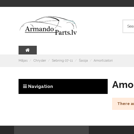
Mājas
Chrysler
Sebring 07-11
Šasija
Amortizatori
Amor
Navigation
There a