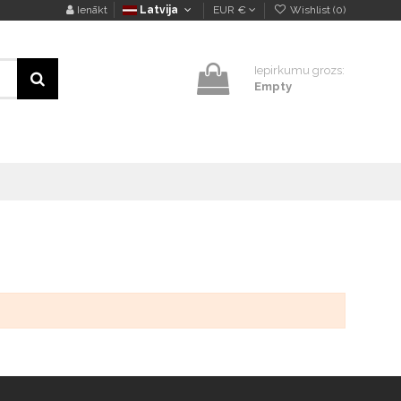
Ienākt
Latvija
EUR €
Wishlist (
0
)
Iepirkumu grozs:
Empty