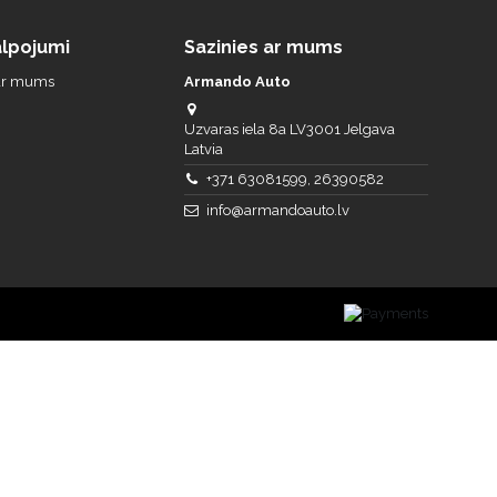
lpojumi
Sazinies ar mums
 ar mums
Armando Auto
Uzvaras iela 8a LV3001 Jelgava
Latvia
+371 63081599, 26390582
info@armandoauto.lv