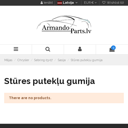
Ienākt
Latvija
EUR €
Wishlist (
0
)
0
Mājas
Chrysler
Sebring 03-07
Šasija
Stūres putekļu gumija
Stūres putekļu gumija
There are no products.