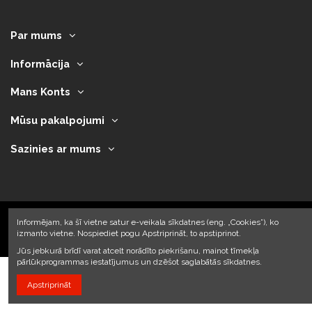
Par mums
Informācija
Mans Konts
Mūsu pakalpojumi
Sazinies ar mums
Informējam, ka šī vietne satur e-veikala sīkdatnes (eng. „Cookies”), ko
izmanto vietne. Nospiediet pogu Apstriprināt, to apstiprinot.
2023 © Armando Auto SIA
Jūs jebkurā brīdī varat atcelt norādīto piekrišanu, mainot tīmekļa
pārlūkprogrammas iestatījumus un dzēšot saglabātās sīkdatnes.
Apstriprināt