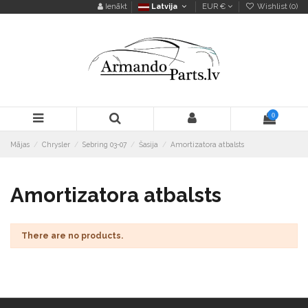
Ienākt
Latvija
EUR €
Wishlist (
0
)
0
Mājas
Chrysler
Sebring 03-07
Šasija
Amortizatora atbalsts
Amortizatora atbalsts
There are no products.