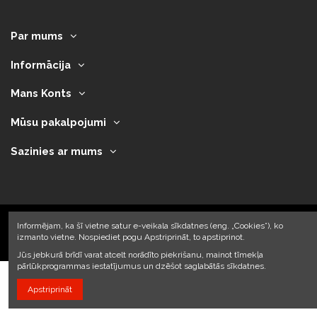
Par mums
Informācija
Mans Konts
Mūsu pakalpojumi
Sazinies ar mums
Informējam, ka šī vietne satur e-veikala sīkdatnes (eng. „Cookies”), ko
izmanto vietne. Nospiediet pogu Apstriprināt, to apstiprinot.
2023 © Armando Auto SIA
Jūs jebkurā brīdī varat atcelt norādīto piekrišanu, mainot tīmekļa
pārlūkprogrammas iestatījumus un dzēšot saglabātās sīkdatnes.
Apstriprināt