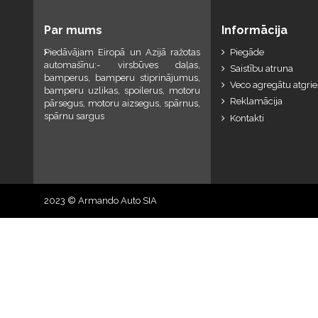
Par mums
Informācija
Piedāvājam Eiropā un Azijā ražotas
Piegāde
automašīnu:- virsbūves daļas,
Saistību atruna
bamperus, bamperu stiprinājumus,
Veco agregātu atgri
bamperu uzlikas, spoilerus, motoru
Reklamācija
pārsegus, motoru aizsegus, spārnus,
spārnu sargus
Kontakti
2023 © Armando Auto SIA