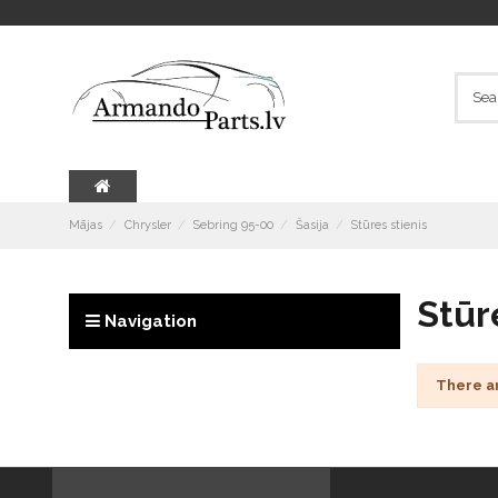
Mājas
Chrysler
Sebring 95-00
Šasija
Stūres stienis
Stūr
Navigation
There a