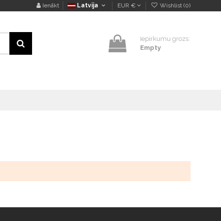
Ienākt
Latvija
EUR €
Wishlist (
0
)
Iepirkumu grozs:
Empty