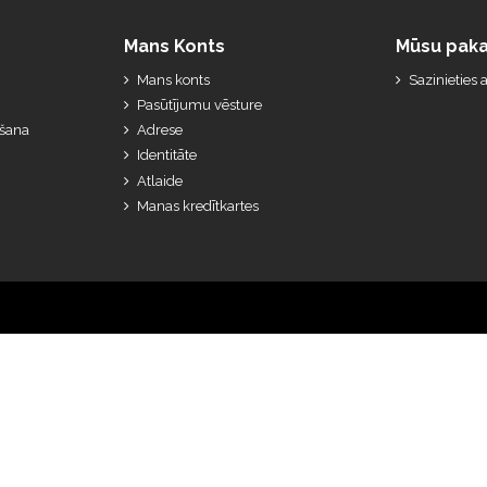
Mans Konts
Mūsu paka
Mans konts
Sazinieties
Pasūtījumu vēsture
ešana
Adrese
Identitāte
Atlaide
Manas kredītkartes