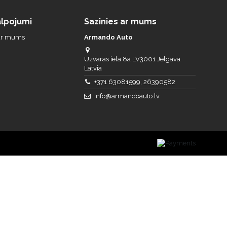
lpojumi
Sazinies ar mums
 ar mums
Armando Auto
Uzvaras iela 8a LV3001 Jelgava
Latvia
+371 63081599, 26390582
info@armandoauto.lv