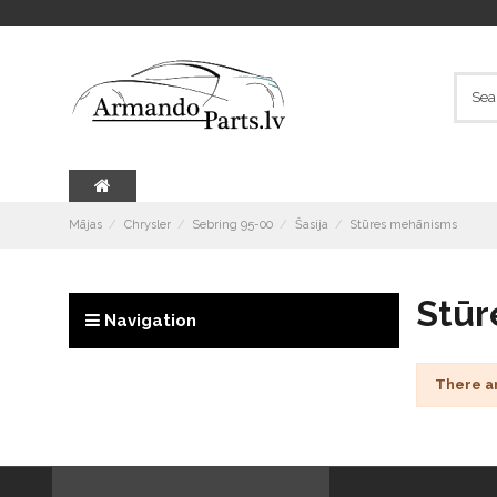
Mājas
Chrysler
Sebring 95-00
Šasija
Stūres mehānisms
Stūr
Navigation
There a