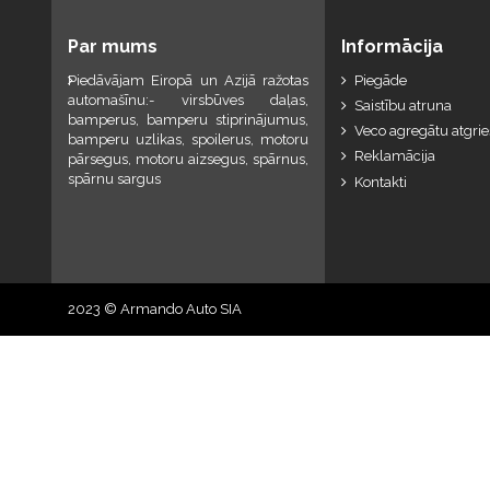
Par mums
Informācija
Piedāvājam Eiropā un Azijā ražotas
Piegāde
automašīnu:- virsbūves daļas,
Saistību atruna
bamperus, bamperu stiprinājumus,
Veco agregātu atgri
bamperu uzlikas, spoilerus, motoru
Reklamācija
pārsegus, motoru aizsegus, spārnus,
spārnu sargus
Kontakti
2023 © Armando Auto SIA