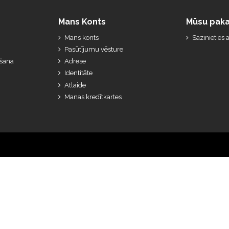
Mans Konts
Mūsu paka
Mans konts
Sazinieties
Pasūtījumu vēsture
ešana
Adrese
Identitāte
Atlaide
Manas kredītkartes