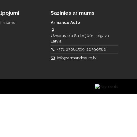
lpojumi
Sazinies ar mums
 ar mums
Armando Auto
Uzvaras iela 8a LV3001 Jelgava
Latvia
+371 63081599, 26390582
info@armandoauto.lv