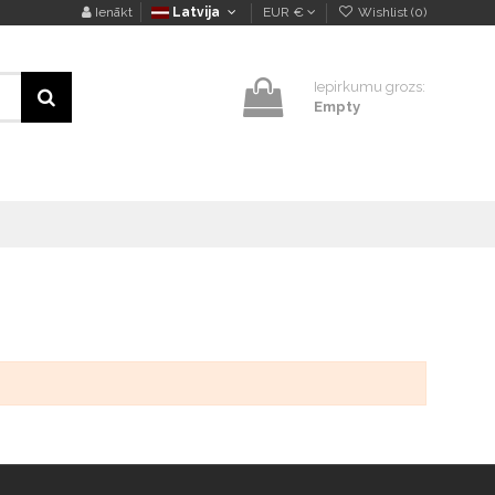
Ienākt
Latvija
EUR €
Wishlist (
0
)
Iepirkumu grozs:
Empty