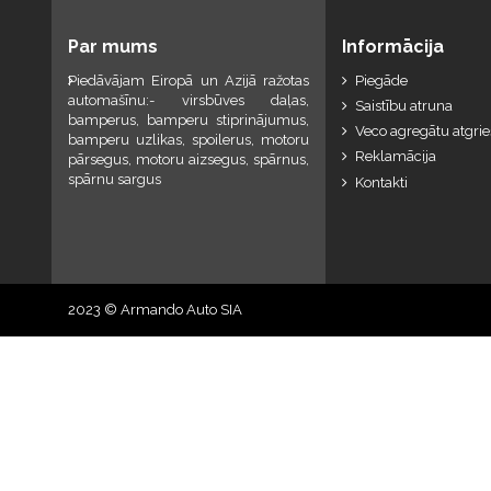
Par mums
Informācija
Piedāvājam Eiropā un Azijā ražotas
Piegāde
automašīnu:- virsbūves daļas,
Saistību atruna
bamperus, bamperu stiprinājumus,
Veco agregātu atgri
bamperu uzlikas, spoilerus, motoru
Reklamācija
pārsegus, motoru aizsegus, spārnus,
spārnu sargus
Kontakti
2023 © Armando Auto SIA