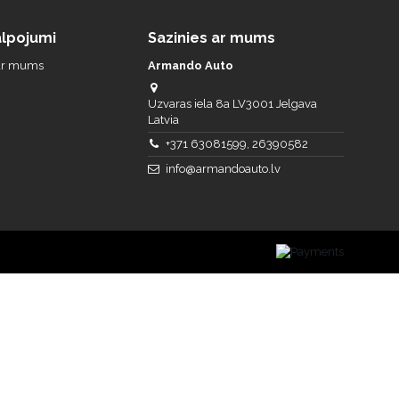
lpojumi
Sazinies ar mums
 ar mums
Armando Auto
Uzvaras iela 8a LV3001 Jelgava
Latvia
+371 63081599, 26390582
info@armandoauto.lv