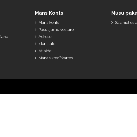
Mans Konts
Mūsu paka
Mans konts
Sazinieties
Pasūtījumu vēsture
ešana
Adrese
Identitāte
Atlaide
Manas kredītkartes