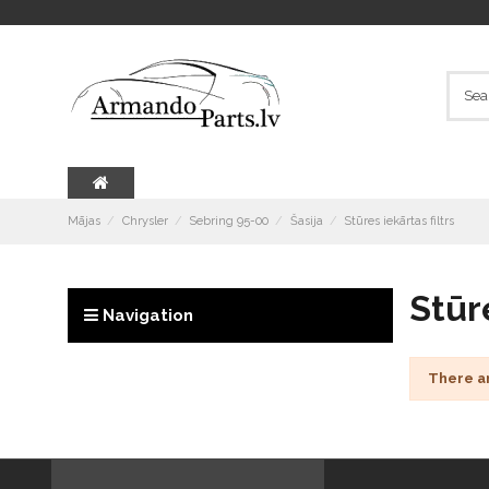
Mājas
Chrysler
Sebring 95-00
Šasija
Stūres iekārtas filtrs
Stūre
Navigation
There a