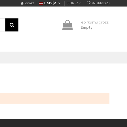
Ienākt
Latvija
EUR €
Wishlist (
0
)
Iepirkumu grozs:
Empty