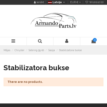
Ienākt
Latvija
EUR €
Wishlist (
0
)
0
Mājas
Chrysler
Sebring 95-00
Šasija
Stabilizatora bukse
Stabilizatora bukse
There are no products.