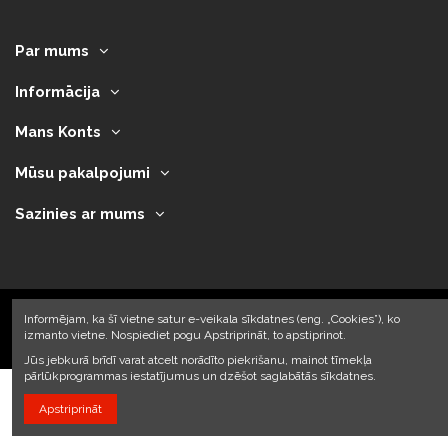
Par mums
Informācija
Mans Konts
Mūsu pakalpojumi
Sazinies ar mums
Informējam, ka šī vietne satur e-veikala sīkdatnes (eng. „Cookies”), ko
izmanto vietne. Nospiediet pogu Apstriprināt, to apstiprinot.
2023 © Armando Auto SIA
Jūs jebkurā brīdī varat atcelt norādīto piekrišanu, mainot tīmekļa
pārlūkprogrammas iestatījumus un dzēšot saglabātās sīkdatnes.
Apstriprināt