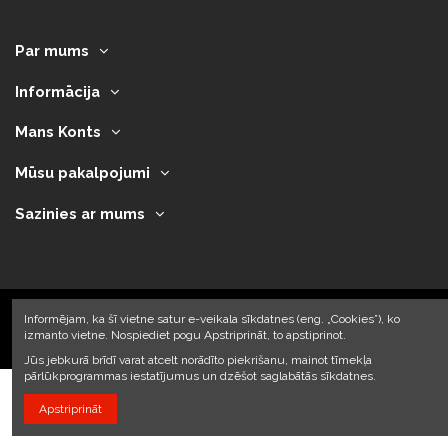
Par mums
Informācija
Mans Konts
Mūsu pakalpojumi
Sazinies ar mums
Informējam, ka šī vietne satur e-veikala sīkdatnes (eng. „Cookies”), ko
izmanto vietne. Nospiediet pogu Apstriprināt, to apstiprinot.
2023 © Armando Auto SIA
Jūs jebkurā brīdī varat atcelt norādīto piekrišanu, mainot tīmekļa
pārlūkprogrammas iestatījumus un dzēšot saglabātās sīkdatnes.
Apstriprināt