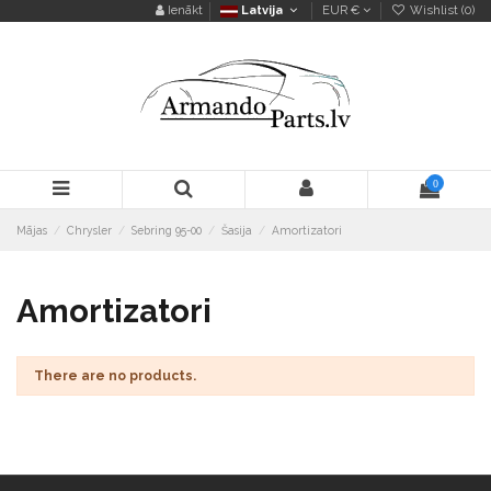
Ienākt
Latvija
EUR €
Wishlist (
0
)
0
Mājas
Chrysler
Sebring 95-00
Šasija
Amortizatori
Amortizatori
There are no products.