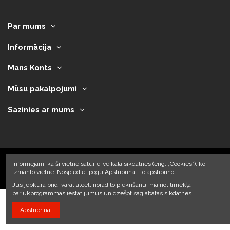
Par mums
Informācija
Mans Konts
Mūsu pakalpojumi
Sazinies ar mums
Informējam, ka šī vietne satur e-veikala sīkdatnes (eng. „Cookies”), ko
izmanto vietne. Nospiediet pogu Apstriprināt, to apstiprinot.
2023 © Armando Auto SIA
Jūs jebkurā brīdī varat atcelt norādīto piekrišanu, mainot tīmekļa
pārlūkprogrammas iestatījumus un dzēšot saglabātās sīkdatnes.
Apstriprināt