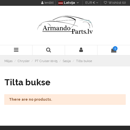
Ienākt
Latvija
EUR €
Wishlist (
0
)
0
Mājas
Chrysler
PT Cruiser 00-05
Šasija
Tilta bukse
Tilta bukse
There are no products.