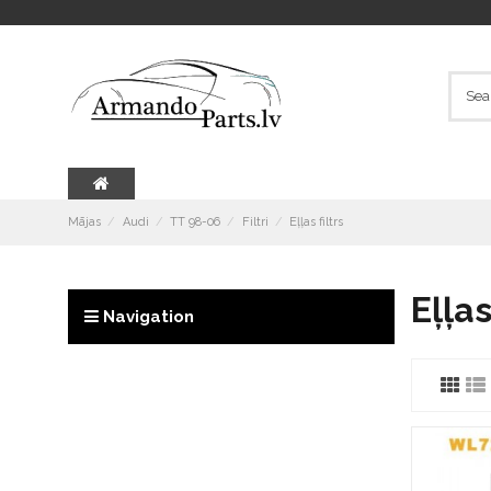
Mājas
Audi
TT 98-06
Filtri
Eļļas filtrs
Eļļas
Navigation