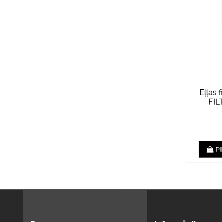
Eļļas 
FIL
P