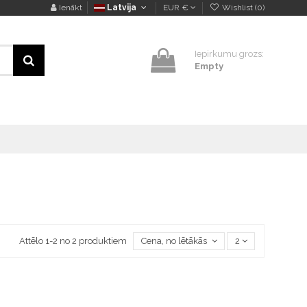
Ienākt
Latvija
EUR €
Wishlist (
0
)
Iepirkumu grozs:
Empty
Attēlo 1-2 no 2 produktiem
Cena, no lētākās uz dārgāko
2