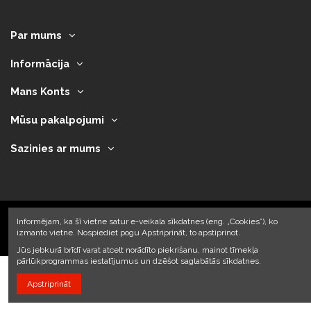
Par mums
Informācija
Mans Konts
Mūsu pakalpojumi
Sazinies ar mums
Informējam, ka šī vietne satur e-veikala sīkdatnes (eng. „Cookies”), ko
izmanto vietne. Nospiediet pogu Apstriprināt, to apstiprinot.
2023 © Armando Auto SIA
Jūs jebkurā brīdī varat atcelt norādīto piekrišanu, mainot tīmekļa
pārlūkprogrammas iestatījumus un dzēšot saglabātās sīkdatnes.
Apstriprināt