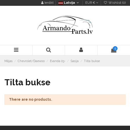
Ienākt
Latvija
EUR €
Wishlist (
0
)
0
Mājas
Chevrolet/Daewoo
Evanda 03-
Šasija
Tilta bukse
Tilta bukse
There are no products.