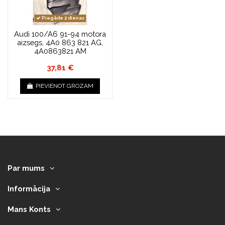
Piegāde 2 dienas
Audi 100/A6 91-94 motora
aizsegs, 4A0 863 821 AG,
4A0863821 AM
37,81 €
PIEVIENOT GROZAM
Par mums
Informācija
Mans Konts