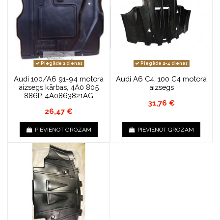
Piegāde 2 dienas
Piegāde 2-4 dienas
Audi 100/A6 91-94 motora
Audi A6 C4, 100 C4 motora
aizsegs kārbas, 4A0 805
aizsegs
886P, 4A0863821AG
31,76 €
26,47 €
PIEVIENOT GROZAM
PIEVIENOT GROZAM