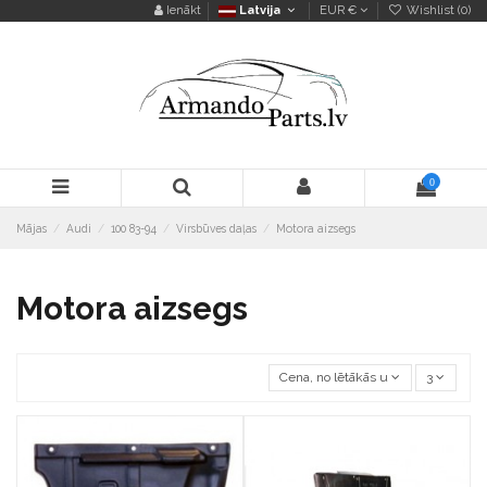
Ienākt
Latvija
EUR €
Wishlist (
0
)
0
Mājas
Audi
100 83-94
Virsbūves daļas
Motora aizsegs
Motora aizsegs
Cena, no lētākās uz dārgāko
3