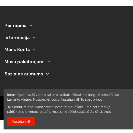
Par mums
Informācija
Mans Konts
Mūsu pakalpojumi
Sazinies ar mums
Informējam, ka šī vietne satur e-veikala sīkdatnes (eng. „Cookies”), ko
izmanto vietne. Nospiediet pogu Apstriprināt, to apstiprinot.
Jūs jebkurā brīdī varat atcelt norādīto piekrišanu, mainot tīmekļa
2023 © Armando Auto SIA
pārlūkprogrammas iestatījumus un dzēšot saglabātās sīkdatnes.
Apstriprināt