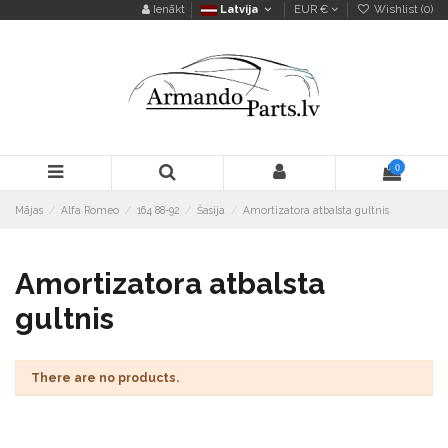
Ienākt
Latvija
EUR €
Wishlist (
0
)
0
Mājas
Alfa Romeo
164 88-92
Šasija
Amortizatora atbalsta gultnis
Amortizatora atbalsta
gultnis
There are no products.