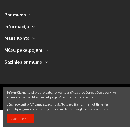
Par mums
Informācija
Mans Konts
Mūsu pakalpojumi
Sazinies ar mums
Informējam, ka šī vietne satur e-veikala sīkdatnes (eng. „Cookies”), ko
izmanto vietne. Nospiediet pogu Apstriprināt, to apstiprinot.
2023 © Armando Auto SIA
Jūs jebkurā brīdī varat atcelt norādīto piekrišanu, mainot tīmekļa
pārlūkprogrammas iestatījumus un dzēšot saglabātās sīkdatnes.
Apstriprināt