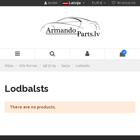
Ienākt
Latvija
EUR €
Wishlist (
0
)
0
Mājas
Alfa Romeo
156 97-05
Šasija
Lodbalsts
Lodbalsts
There are no products.