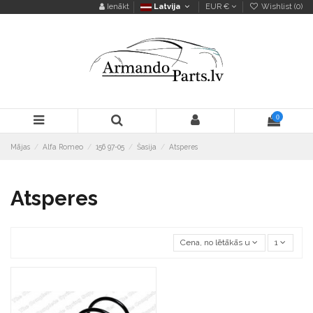
Ienākt
Latvija
EUR €
Wishlist (
0
)
0
Mājas
Alfa Romeo
156 97-05
Šasija
Atsperes
Atsperes
Cena, no lētākās uz dārgāko
1