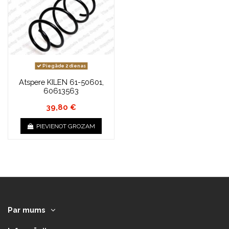
Piegāde 2 dienas
Atspere KILEN 61-50601,
60613563
39,80 €
PIEVIENOT GROZAM
Par mums