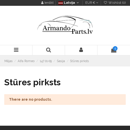
Ienākt
Latvija
EUR €
Wishlist (
0
)
0
Mājas
Alfa Romeo
147 01-09
Šasija
Stūres pirksts
Stūres pirksts
There are no products.