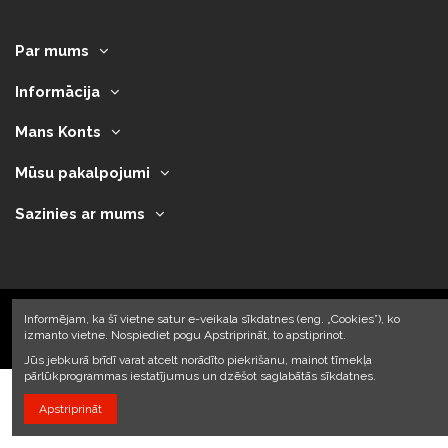
Par mums
Informācija
Mans Konts
Mūsu pakalpojumi
Sazinies ar mums
Informējam, ka šī vietne satur e-veikala sīkdatnes (eng. „Cookies”), ko
izmanto vietne. Nospiediet pogu Apstriprināt, to apstiprinot.
2023 © Armando Auto SIA
Jūs jebkurā brīdī varat atcelt norādīto piekrišanu, mainot tīmekļa
pārlūkprogrammas iestatījumus un dzēšot saglabātās sīkdatnes.
Apstriprināt