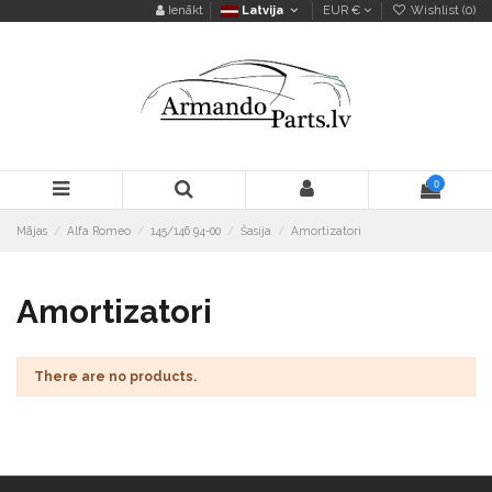
Ienākt
Latvija
EUR €
Wishlist (
0
)
0
Mājas
Alfa Romeo
145/146 94-00
Šasija
Amortizatori
Amortizatori
There are no products.