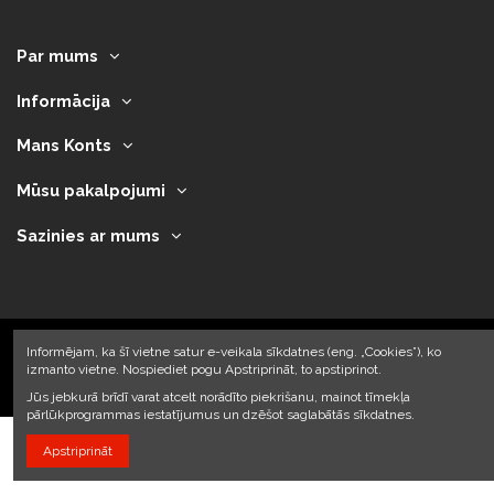
Par mums
Informācija
Mans Konts
Mūsu pakalpojumi
Sazinies ar mums
Informējam, ka šī vietne satur e-veikala sīkdatnes (eng. „Cookies”), ko
izmanto vietne. Nospiediet pogu Apstriprināt, to apstiprinot.
2023 © Armando Auto SIA
Jūs jebkurā brīdī varat atcelt norādīto piekrišanu, mainot tīmekļa
pārlūkprogrammas iestatījumus un dzēšot saglabātās sīkdatnes.
Apstriprināt