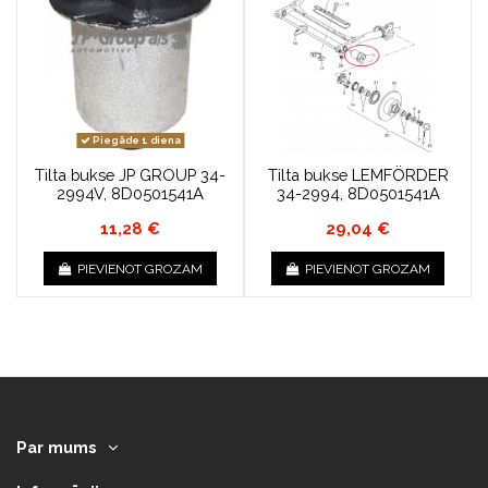
Piegāde 1 diena
Tilta bukse JP GROUP 34-
Tilta bukse LEMFÖRDER
2994V, 8D0501541A
34-2994, 8D0501541A
11,28 €
29,04 €
PIEVIENOT GROZAM
PIEVIENOT GROZAM
Par mums