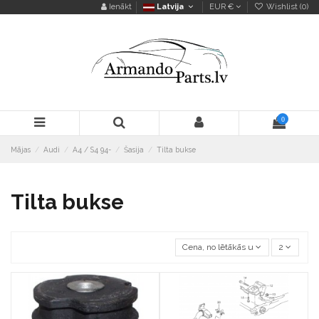
Ienākt
Latvija
EUR €
Wishlist (
0
)
0
Mājas
Audi
A4 / S4 94-
Šasija
Tilta bukse
Tilta bukse
Cena, no lētākās uz dārgāko
2