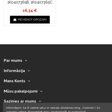
1K0407365B, 1K0407365C
16,34 €
PIEVIENOT GROZAM
Par mums
Informācija
Mans Konts
Mūsu pakalpojumi
Sazinies ar mums
Informējam, ka šī vietne satur e-veikala sīkdatnes (eng. „Cookies”), ko
izmanto vietne. Nospiediet pogu Apstriprināt, to apstiprinot.