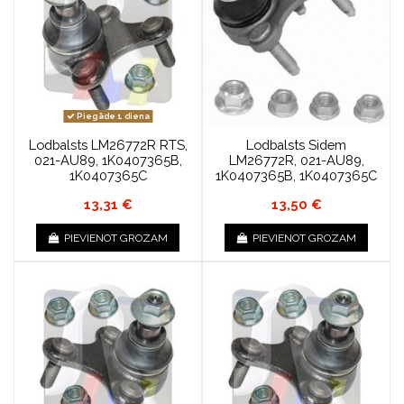
Piegāde 1 diena
Lodbalsts LM26772R RTS,
Lodbalsts Sidem
021-AU89, 1K0407365B,
LM26772R, 021-AU89,
1K0407365C
1K0407365B, 1K0407365C
13,31 €
13,50 €
PIEVIENOT GROZAM
PIEVIENOT GROZAM