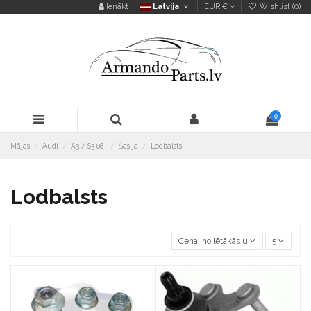
Ienākt
Latvija
EUR €
Wishlist (
0
)
0
Mājas
Audi
A3 / S3 08-
Šasija
Lodbalsts
Lodbalsts
Cena, no lētākās uz dārgāko
5