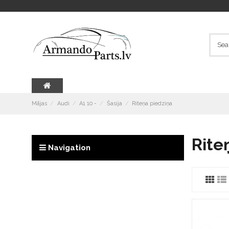
Mājas
Audi
A1 10 -
Šasija
Riteņa piedziņa
Rite
Navigation