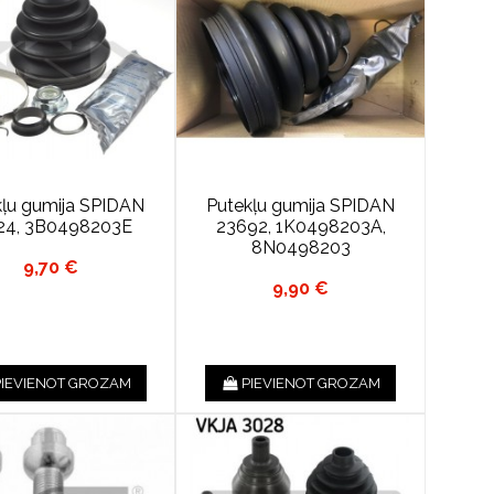
kļu gumija SPIDAN
Putekļu gumija SPIDAN
24, 3B0498203E
23692, 1K0498203A,
8N0498203
9,70 €
9,90 €
PIEVIENOT GROZAM
PIEVIENOT GROZAM