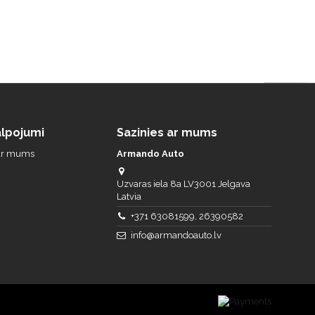
lpojumi
Sazinies ar mums
 ar mums
Armando Auto
Uzvaras iela 8a LV3001 Jelgava
Latvia
+371 63081599, 26390582
info@armandoauto.lv