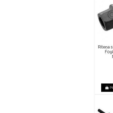
Riteņa s
F09
P