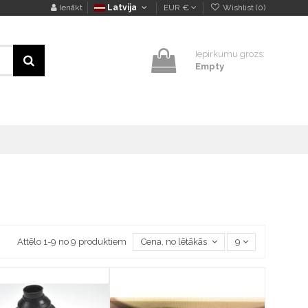
Ienākt
Latvija
EUR €
Wishlist (
0
)
Iepirkumu grozs:
Empty
Attēlo 1-9 no 9 produktiem
Cena, no lētākās uz dārgāko
9