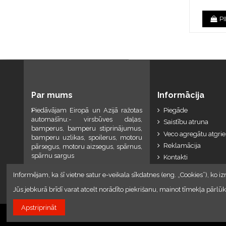
P
Par mums
Informācija
Piedāvājam Eiropā un Azijā ražotas
Piegāde
automašīnu:- virsbūves daļas,
Saistību atruna
bamperus, bamperu stiprinājumus,
Veco agregātu atgri
bamperu uzlikas, spoilerus, motoru
Reklamācija
pārsegus, motoru aizsegus, spārnus,
spārnu sargus
Kontakti
Informējam, ka šī vietne satur e-veikala sīkdatnes (eng. „Cookies”), ko iz
Jūs jebkurā brīdī varat atcelt norādīto piekrišanu, mainot tīmekļa pār
Apstriprināt
2023 © Armando Auto SIA