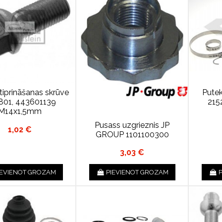
tiprināšanas skrūve
Pute
801, 443601139
215
M14x1,5mm
Pusass uzgrieznis JP
1,02 €
GROUP 1101100300
3,03 €
IEVIENOT GROZAM
PIEVIENOT GROZAM