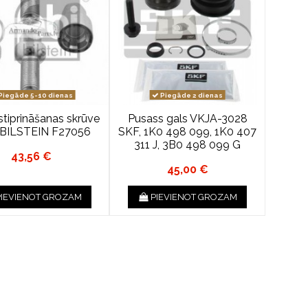
Piegāde 5-10 dienas
Piegāde 2 dienas
stiprināšanas skrūve
Pusass gals VKJA-3028
 BILSTEIN F27056
SKF, 1K0 498 099, 1K0 407
311 J, 3B0 498 099 G
43,56 €
45,00 €
PIEVIENOT GROZAM
PIEVIENOT GROZAM