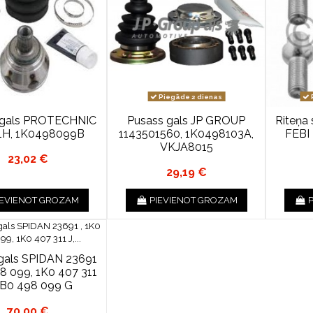
Piegāde 2 dienas
 gals PROTECHNIC
Pusass gals JP GROUP
Riteņa 
1H, 1K0498099B
1143501560, 1K0498103A,
FEBI
VKJA8015
23,02 €
29,19 €
IEVIENOT GROZAM
PIEVIENOT GROZAM
gals SPIDAN 23691
98 099, 1K0 407 311
3B0 498 099 G
70,00 €