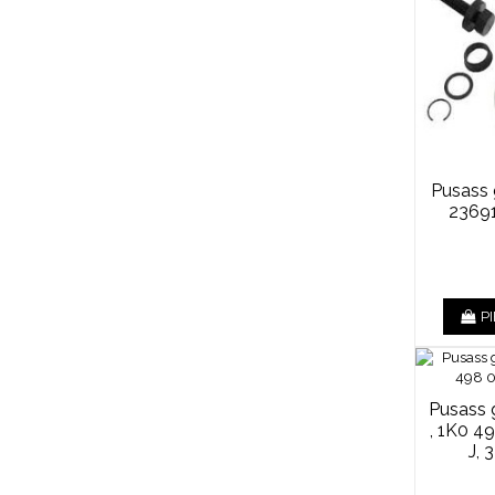
Pusass
2369
P
Pusass 
, 1K0 4
J, 