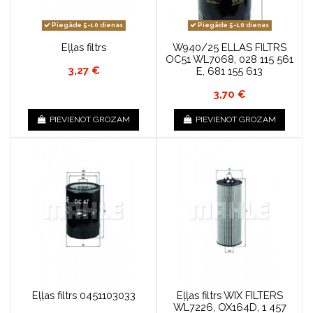
Piegāde 5-10 dienas
Piegāde 5-10 dienas
Eļļas filtrs
W940/25 ELLAS FILTRS
OC51 WL7068, 028 115 561
3,27 €
E, 681 155 613
3,70 €
PIEVIENOT GROZAM
PIEVIENOT GROZAM
Eļļas filtrs 0451103033
Eļļas filtrs WIX FILTERS
WL7226, OX164D, 1 457