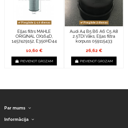
Piegāde 5-10 dienas
Piegāde 2 dienas
Eļļas filtrs MAHLE
Audi A4 B5 B6 A6 C5 A8
ORIGINAL OX164D,
2.5TDI Vāks, Eļļas filtra
1457429152, E350HD44
korpuss 059115433
10,60 €
26,62 €
PIEVIENOT GROZAM
PIEVIENOT GROZAM
Par mums
Informācija