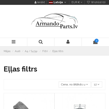
Ienākt
Latvija
EUR €
Wishlist (
0
)
0
Mājas
Audi
A4 / S4 94-
Filtri
Eļļas filtrs
Eļļas filtrs
Cena, no lētākās uz dārgāko
12